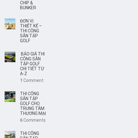
CHIP &
BUNKER
ĐƠN VỊ
THIẾT KẾ –
THI CÔNG
SÂN TẬP
GOLF
BÁO GIÁ THI
CÔNG SÂN
TẬP GOLF
CHI TIẾT TỪ
A-Z
1
Comment
THI CÔNG
SÂN TẬP
GOLF CHO
TRUNG TÂM
THƯƠNG MẠI
6
Comments
THI CÔNG