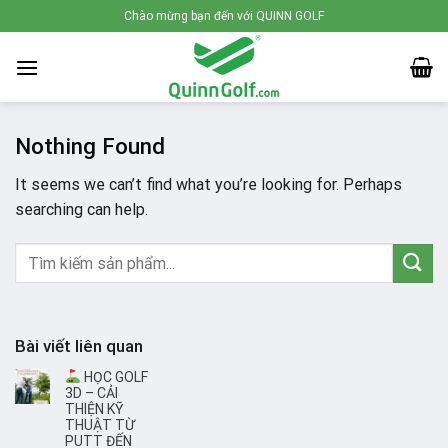
Skip
Chào mừng bạn đến với QUINN GOLF
to
content
Nothing Found
It seems we can’t find what you’re looking for. Perhaps
searching can help.
Bài viết liên quan
HỌC GOLF
3D – CẢI
THIỆN KỸ
THUẬT TỪ
PUTT ĐẾN