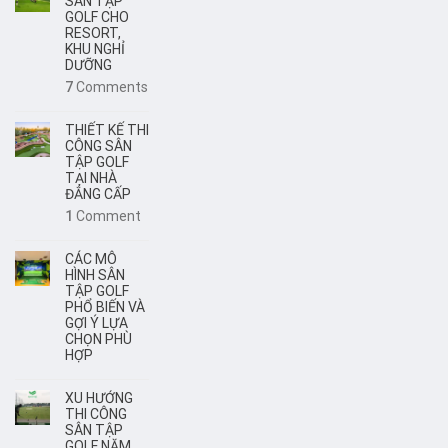
SÂN TẬP
GOLF CHO
RESORT,
KHU NGHỈ
DƯỠNG
7
Comments
THIẾT KẾ THI
CÔNG SÂN
TẬP GOLF
TẠI NHÀ
ĐẲNG CẤP
1
Comment
CÁC MÔ
HÌNH SÂN
TẬP GOLF
PHỔ BIẾN VÀ
GỢI Ý LỰA
CHỌN PHÙ
HỢP
XU HƯỚNG
THI CÔNG
SÂN TẬP
GOLF NĂM