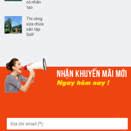
cỏ nhân
tạo
Thi công
sửa chửa
sân tập
Golf