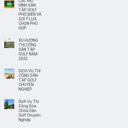
CÁC MÔ
HÌNH SÂN
TẬP GOLF
PHỔ BIẾN VÀ
GỢI Ý LỰA
CHỌN PHÙ
HỢP
XU HƯỚNG
THI CÔNG
SÂN TẬP
GOLF NĂM
2025
DỊCH VỤ THI
CÔNG SÂN
TẬP GOLF
CHUYÊN
NGHIỆP
Dịch Vụ Thi
Công Sửa
Chữa Sân
Golf Chuyên
Nghiệp