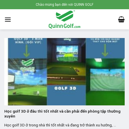
Skip
Chào mừng bạn đến với QUINN GOLF
to
content
Học golf 3D ở đâu thì tốt nhất và cần phải đến phòng tập thường
xuyên
Học golf 3D ở trong nhà thì tốt nhất và đang trở thành xu hướng, ...