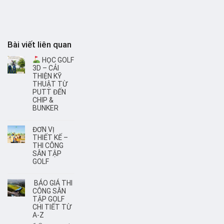
Bài viết liên quan
HỌC GOLF
3D – CẢI
THIỆN KỸ
THUẬT TỪ
PUTT ĐẾN
CHIP &
BUNKER
ĐƠN VỊ
THIẾT KẾ –
THI CÔNG
SÂN TẬP
GOLF
BÁO GIÁ THI
CÔNG SÂN
TẬP GOLF
CHI TIẾT TỪ
A-Z