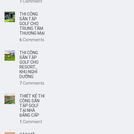
1
Comment
THI CÔNG
SÂN TẬP
GOLF CHO
TRUNG TÂM
THƯƠNG MẠI
6
Comments
THI CÔNG
SÂN TẬP
GOLF CHO
RESORT,
KHU NGHỈ
DƯỠNG
7
Comments
THIẾT KẾ THI
CÔNG SÂN
TẬP GOLF
TẠI NHÀ
ĐẲNG CẤP
1
Comment