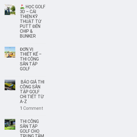
HỌC GOLF
3D – CẢI
THIỆN KỸ
THUẬT TỪ
PUTT ĐẾN
CHIP &
BUNKER
ĐƠN VỊ
THIẾT KẾ –
THI CÔNG
SÂN TẬP
GOLF
BÁO GIÁ THI
CÔNG SÂN
TẬP GOLF
CHI TIẾT TỪ
A-Z
1
Comment
THI CÔNG
SÂN TẬP
GOLF CHO
TRUNG TÂM