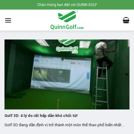
Skip
Chào mừng bạn đến với QUINN GOLF
to
content
Golf 3D: 4 lý do rất hấp dẫn khó chối từ!
Golf 3D đang dần định vị trở thành một môn thể thao phổ biến nhất ...