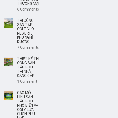
THƯƠNG MẠI
6
Comments
THI CÔNG
SÂN TẬP
GOLF CHO
RESORT,
KHU NGHỈ
DƯỠNG
7
Comments
THIẾT KẾ THI
CÔNG SÂN
TẬP GOLF
TẠI NHÀ
ĐẲNG CẤP
1
Comment
CÁC MÔ
HÌNH SÂN
TẬP GOLF
PHỔ BIẾN VÀ
GỢI Ý LỰA
CHỌN PHÙ