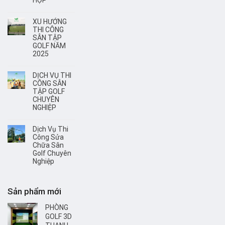
HỢP
XU HƯỚNG
THI CÔNG
SÂN TẬP
GOLF NĂM
2025
DỊCH VỤ THI
CÔNG SÂN
TẬP GOLF
CHUYÊN
NGHIỆP
Dịch Vụ Thi
Công Sửa
Chữa Sân
Golf Chuyên
Nghiệp
Sản phẩm mới
PHÒNG
GOLF 3D