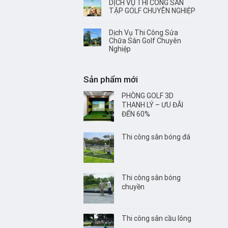
DỊCH VỤ THI CÔNG SÂN
TẬP GOLF CHUYÊN NGHIỆP
Dịch Vụ Thi Công Sửa
Chữa Sân Golf Chuyên
Nghiệp
Sản phẩm mới
PHÒNG GOLF 3D
THANH LÝ – ƯU ĐÃI
ĐẾN 60%
Thi công sân bóng đá
Thi công sân bóng
chuyền
Thi công sân cầu lông