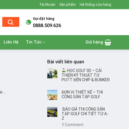
Tài khoản
Sản phẩm
Hệ thống cửa hàng
Gọi đặt hàng
0888.509.626
Liên Hệ
Tin Tức
Giỏ hàng
Bài viết liên quan
HỌC GOLF 3D – CẢI
THIỆN KỸ THUẬT TỪ
PUTT ĐẾN CHIP & BUNKER
 ...
ĐƠN VỊ THIẾT KẾ – THI
CÔNG SÂN TẬP GOLF
BÁO GIÁ THI CÔNG SÂN
TẬP GOLF CHI TIẾT TỪ A-
Z
1
Comment