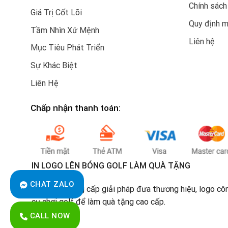
Chính sách
Giá Trị Cốt Lõi
Quy định 
Tầm Nhìn Xứ Mệnh
Liên hệ
Mục Tiêu Phát Triển
Sự Khác Biệt
Liên Hệ
Chấp nhận thanh toán:
IN LOGO LÊN BÓNG GOLF LÀM QUÀ TẶNG
CHAT ZALO
Chúng tôi cung cấp giải pháp đưa thương hiệu, logo cô
cụ chơi golf để làm quà tặng cao cấp.
CALL NOW