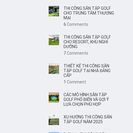
THI CÔNG SÂN TẬP GOLF
CHO TRUNG TÂM THƯƠNG
MẠI
6
Comments
THI CÔNG SÂN TẬP GOLF
CHO RESORT, KHU NGHỈ
DƯỠNG
7
Comments
THIẾT KẾ THI CÔNG SÂN
TẬP GOLF TẠI NHÀ ĐẲNG
CẤP
1
Comment
CÁC MÔ HÌNH SÂN TẬP
GOLF PHỔ BIẾN VÀ GỢI Ý
LỰA CHỌN PHÙ HỢP
XU HƯỚNG THI CÔNG SÂN
TẬP GOLF NĂM 2025