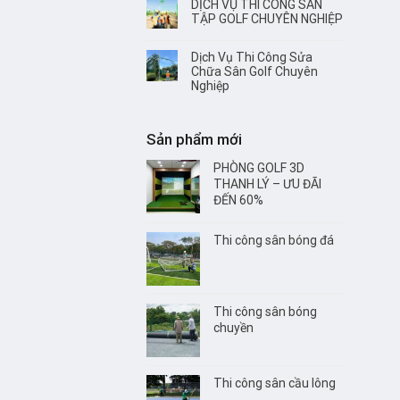
DỊCH VỤ THI CÔNG SÂN
TẬP GOLF CHUYÊN NGHIỆP
Dịch Vụ Thi Công Sửa
Chữa Sân Golf Chuyên
Nghiệp
Sản phẩm mới
PHÒNG GOLF 3D
THANH LÝ – ƯU ĐÃI
ĐẾN 60%
Thi công sân bóng đá
Thi công sân bóng
chuyền
Thi công sân cầu lông