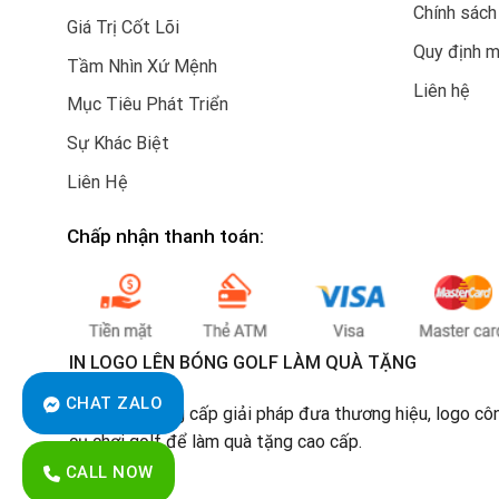
Chính sách
Giá Trị Cốt Lõi
Quy định 
Tầm Nhìn Xứ Mệnh
Liên hệ
Mục Tiêu Phát Triển
Sự Khác Biệt
Liên Hệ
Chấp nhận thanh toán:
IN LOGO LÊN BÓNG GOLF LÀM QUÀ TẶNG
CHAT ZALO
Chúng tôi cung cấp giải pháp đưa thương hiệu, logo cô
cụ chơi golf để làm quà tặng cao cấp.
CALL NOW