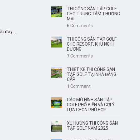
THI CÔNG SÂN TẬP GOLF
CHO TRUNG TÂM THƯƠNG
MẠI
6
Comments
 đây ...
THI CÔNG SÂN TẬP GOLF
CHO RESORT, KHU NGHỈ
DƯỠNG
7
Comments
THIẾT KẾ THI CÔNG SÂN
TẬP GOLF TẠI NHÀ ĐẲNG
CẤP
1
Comment
CÁC MÔ HÌNH SÂN TẬP
GOLF PHỔ BIẾN VÀ GỢI Ý
LỰA CHỌN PHÙ HỢP
XU HƯỚNG THI CÔNG SÂN
TẬP GOLF NĂM 2025