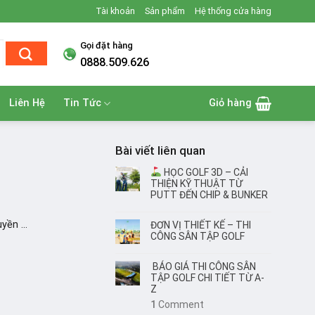
Tài khoản
Sản phẩm
Hệ thống cửa hàng
Gọi đặt hàng
0888.509.626
Liên Hệ
Tin Tức
Giỏ hàng
Bài viết liên quan
HỌC GOLF 3D – CẢI
THIỆN KỸ THUẬT TỪ
PUTT ĐẾN CHIP & BUNKER
ền ...
ĐƠN VỊ THIẾT KẾ – THI
CÔNG SÂN TẬP GOLF
BÁO GIÁ THI CÔNG SÂN
TẬP GOLF CHI TIẾT TỪ A-
Z
1
Comment