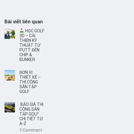
Bài viết liên quan
HỌC GOLF
3D – CẢI
THIỆN KỸ
THUẬT TỪ
PUTT ĐẾN
CHIP &
BUNKER
ĐƠN VỊ
THIẾT KẾ –
THI CÔNG
SÂN TẬP
GOLF
BÁO GIÁ THI
CÔNG SÂN
TẬP GOLF
CHI TIẾT TỪ
A-Z
1
Comment