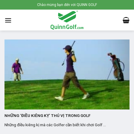
Skip
Chào mừng bạn đến với QUINN GOLF
to
content
NHỮNG ‘ĐIỀU KIÊNG KỴ’ THÚ VỊ TRONG GOLF
Những điều kiêng kị mà các Golfer cần biết khi chơi Golf ...