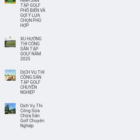
HÌNH SÂN
TẬP GOLF
PHỔ BIẾN VÀ
GỢI Ý LỰA
CHỌN PHÙ
HỢP
XU HƯỚNG
THI CÔNG
SÂN TẬP
GOLF NĂM
2025
DỊCH VỤ THI
CÔNG SÂN
TẬP GOLF
CHUYÊN
NGHIỆP
Dịch Vụ Thi
Công Sửa
Chữa Sân
Golf Chuyên
Nghiệp