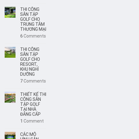
THI CÔNG
SÂN TẬP
GOLF CHO
TRUNG TÂM
THƯƠNG MẠI
6
Comments
THI CÔNG
SÂN TẬP
GOLF CHO
RESORT,
KHU NGHỈ
DƯỠNG
7
Comments
THIẾT KẾ THI
CÔNG SÂN
TẬP GOLF
TẠI NHÀ
ĐẲNG CẤP
1
Comment
CÁC MÔ