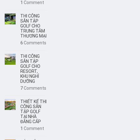
1
Comment
THI CÔNG
SÂN TẬP
GOLF CHO
TRUNG TÂM
THƯƠNG MẠI
6
Comments
THI CÔNG
SÂN TẬP
GOLF CHO
RESORT,
KHU NGHỈ
DƯỠNG
7
Comments
THIẾT KẾ THI
CÔNG SÂN
TẬP GOLF
TẠI NHÀ
ĐẲNG CẤP
1
Comment