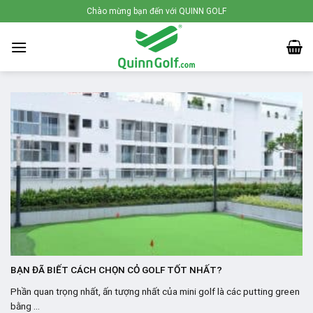
Skip
Chào mừng bạn đến với QUINN GOLF
to
content
BẠN ĐÃ BIẾT CÁCH CHỌN CỎ GOLF TỐT NHẤT?
Phần quan trọng nhất, ấn tượng nhất của mini golf là các putting green
bằng ...