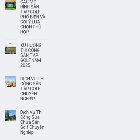
CÁC MÔ
HÌNH SÂN
TẬP GOLF
PHỔ BIẾN VÀ
GỢI Ý LỰA
CHỌN PHÙ
HỢP
XU HƯỚNG
THI CÔNG
SÂN TẬP
GOLF NĂM
2025
DỊCH VỤ THI
CÔNG SÂN
TẬP GOLF
CHUYÊN
NGHIỆP
Dịch Vụ Thi
Công Sửa
Chữa Sân
Golf Chuyên
Nghiệp