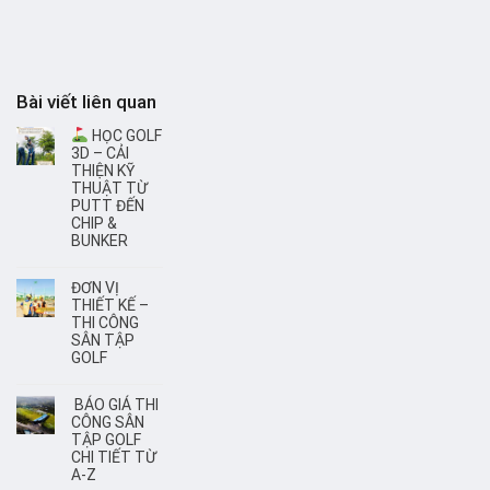
Bài viết liên quan
HỌC GOLF
3D – CẢI
THIỆN KỸ
THUẬT TỪ
PUTT ĐẾN
CHIP &
BUNKER
ĐƠN VỊ
THIẾT KẾ –
THI CÔNG
SÂN TẬP
GOLF
BÁO GIÁ THI
CÔNG SÂN
TẬP GOLF
CHI TIẾT TỪ
A-Z