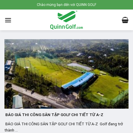
Skip
Chào mừng bạn đến với QUINN GOLF
to
content
BÁO GIÁ THI CÔNG SÂN TẬP GOLF CHI TIẾT TỪ A-Z
BÁO GIÁ THI CÔNG SÂN TẬP GOLF CHI TIẾT TỪ A-Z Golf đang trở
thành ...