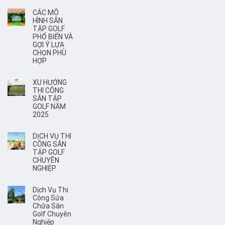
CÁC MÔ
HÌNH SÂN
TẬP GOLF
PHỔ BIẾN VÀ
GỢI Ý LỰA
CHỌN PHÙ
HỢP
XU HƯỚNG
THI CÔNG
SÂN TẬP
GOLF NĂM
2025
DỊCH VỤ THI
CÔNG SÂN
TẬP GOLF
CHUYÊN
NGHIỆP
Dịch Vụ Thi
Công Sửa
Chữa Sân
Golf Chuyên
Nghiệp