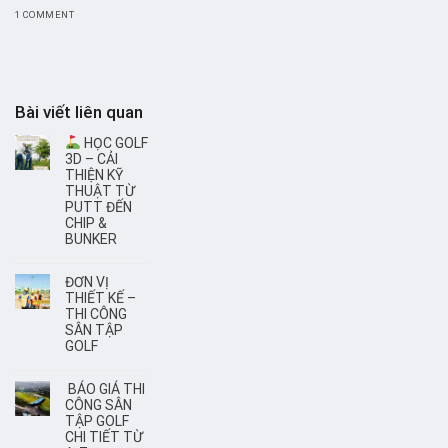
1 COMMENT
Bài viết liên quan
HỌC GOLF
3D – CẢI
THIỆN KỸ
THUẬT TỪ
PUTT ĐẾN
CHIP &
BUNKER
ĐƠN VỊ
THIẾT KẾ –
THI CÔNG
SÂN TẬP
GOLF
BÁO GIÁ THI
CÔNG SÂN
TẬP GOLF
CHI TIẾT TỪ