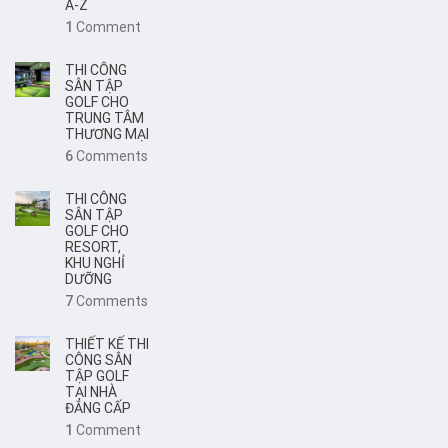
A-Z
1
Comment
THI CÔNG
SÂN TẬP
GOLF CHO
TRUNG TÂM
THƯƠNG MẠI
6
Comments
THI CÔNG
SÂN TẬP
GOLF CHO
RESORT,
KHU NGHỈ
DƯỠNG
7
Comments
THIẾT KẾ THI
CÔNG SÂN
TẬP GOLF
TẠI NHÀ
ĐẲNG CẤP
1
Comment