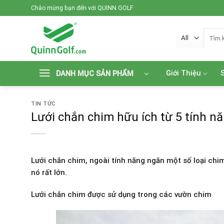
Skip
Chào mừng bạn đến với QUINN GOLF
to
content
Tìm
kiếm:
Giới Thiệu
DANH MỤC SẢN PHẨM
TIN TỨC
Lưới chắn chim hữu ích từ 5 tính n
Lưới chắn chim, ngoài tính năng ngăn một số loại chi
nó rất lớn.
Lưới chắn chim được sử dụng trong các vườn chim