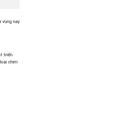
ừ vùng nay
t triển
loại chim