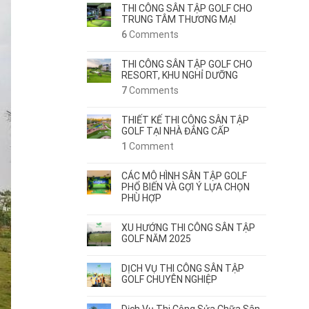
THI CÔNG SÂN TẬP GOLF CHO
TRUNG TÂM THƯƠNG MẠI
6
Comments
THI CÔNG SÂN TẬP GOLF CHO
RESORT, KHU NGHỈ DƯỠNG
7
Comments
THIẾT KẾ THI CÔNG SÂN TẬP
GOLF TẠI NHÀ ĐẲNG CẤP
1
Comment
CÁC MÔ HÌNH SÂN TẬP GOLF
PHỔ BIẾN VÀ GỢI Ý LỰA CHỌN
PHÙ HỢP
XU HƯỚNG THI CÔNG SÂN TẬP
GOLF NĂM 2025
DỊCH VỤ THI CÔNG SÂN TẬP
GOLF CHUYÊN NGHIỆP