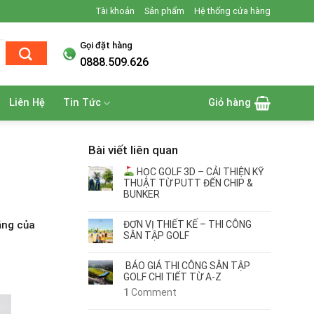
Tài khoản
Sản phẩm
Hệ thống cửa hàng
Gọi đặt hàng
0888.509.626
Liên Hệ
Tin Tức
Giỏ hàng
Bài viết liên quan
HỌC GOLF 3D – CẢI THIỆN KỸ
THUẬT TỪ PUTT ĐẾN CHIP &
BUNKER
ĐƠN VỊ THIẾT KẾ – THI CÔNG
ăng của
SÂN TẬP GOLF
BÁO GIÁ THI CÔNG SÂN TẬP
GOLF CHI TIẾT TỪ A-Z
1
Comment