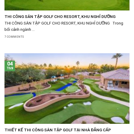
THI CÔNG SÂN TẬP GOLF CHO RESORT, KHU NGHỈ DƯỠNG
THI CÔNG SÂN TẬP GOLF CHO RESORT, KHU NGHỈ DƯỠNG Trong
bối cảnh ngành ...
7 COMMENTS
04
Th9
THIẾT KẾ THI CÔNG SÂN TẬP GOLF TẠI NHÀ ĐẲNG CẤP