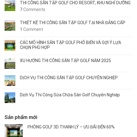
THI CÔNG SÂN TẬP GOLF CHO RESORT, KHU NGHỈ DƯỠNG
7
Comments
THIẾT KẾ THI CÔNG SÂN TẬP GOLF TẠI NHÀ ĐẲNG CẤP
1
Comment
CÁC MÔ HÌNH SÂN TẬP GOLF PHỔ BIẾN VÀ GỢI Ý LỰA
CHỌN PHÙ HỢP
XU HƯỚNG THI CÔNG SÂN TẬP GOLF NĂM 2025
DỊCH VỤ THI CÔNG SÂN TẬP GOLF CHUYÊN NGHIỆP
Dịch Vụ Thi Công Sửa Chữa Sân Golf Chuyên Nghiệp
Sản phẩm mới
PHÒNG GOLF 3D THANH LÝ – ƯU ĐÃI ĐẾN 60%