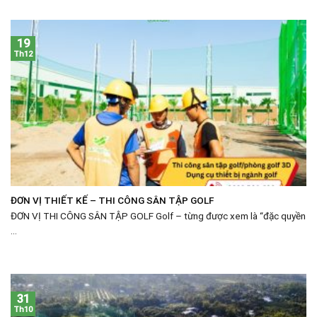
19
Th12
ĐƠN VỊ THIẾT KẾ – THI CÔNG SÂN TẬP GOLF
ĐƠN VỊ THI CÔNG SÂN TẬP GOLF Golf – từng được xem là “đặc quyền
...
31
Th10