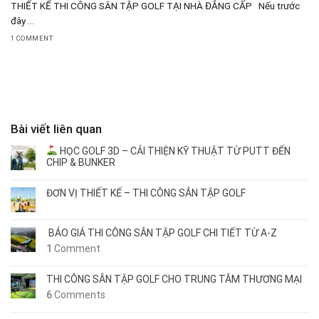
THIẾT KẾ THI CÔNG SÂN TẬP GOLF TẠI NHÀ ĐẲNG CẤP Nếu trước
đây ...
1 COMMENT
Bài viết liên quan
HỌC GOLF 3D – CẢI THIỆN KỸ THUẬT TỪ PUTT ĐẾN
CHIP & BUNKER
ĐƠN VỊ THIẾT KẾ – THI CÔNG SÂN TẬP GOLF
BÁO GIÁ THI CÔNG SÂN TẬP GOLF CHI TIẾT TỪ A-Z
1
Comment
THI CÔNG SÂN TẬP GOLF CHO TRUNG TÂM THƯƠNG MẠI
6
Comments