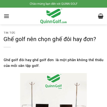
Skip
Chào mừng bạn đến với QUINN GOLF
to
content
TIN TỨC
Ghế golf nên chọn ghế đôi hay đơn?
Ghế golf đôi hay ghế golf đơn là một phần không thể thiếu
của mỗi sân tập golf.