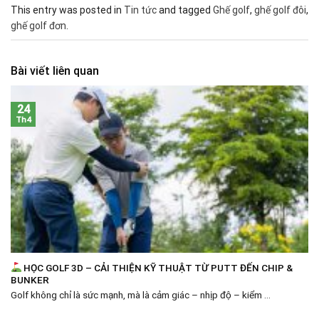
This entry was posted in
Tin tức
and tagged
Ghế golf
,
ghế golf đôi
,
ghế golf đơn
.
Bài viết liên quan
24
Th4
HỌC GOLF 3D – CẢI THIỆN KỸ THUẬT TỪ PUTT ĐẾN CHIP &
BUNKER
Golf không chỉ là sức mạnh, mà là cảm giác – nhịp độ – kiểm ...